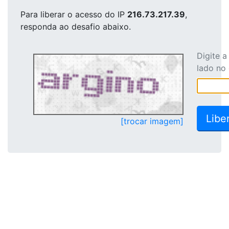
Para liberar o acesso
do IP
216.73.217.39
,
responda ao desafio abaixo.
Digite 
lado no
[trocar imagem]