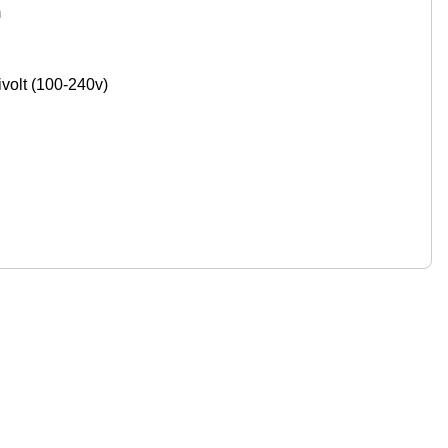
m
volt (100-240v)