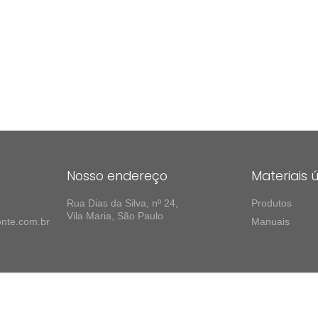
Nosso endereço
Materiais ú
Rua Dias da Silva, nº 24,
Produtos
Vila Maria, São Paulo
nte.com.br
Manuais