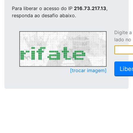
Para liberar o acesso
do IP
216.73.217.13
,
responda ao desafio abaixo.
Digite 
lado no
[trocar imagem]