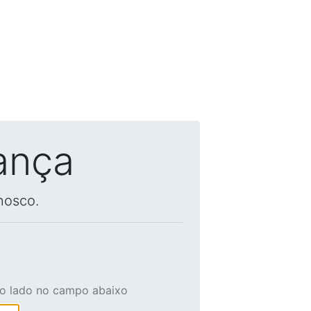
ança
nosco.
ao lado no campo abaixo