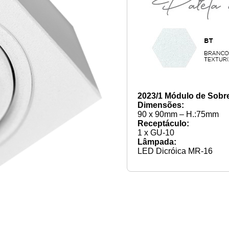
2023/1 Módulo de Sobr
Dimensões:
90 x 90mm – H.:75mm
Receptáculo:
1 x GU-10
Lâmpada:
LED Dicróica MR-16