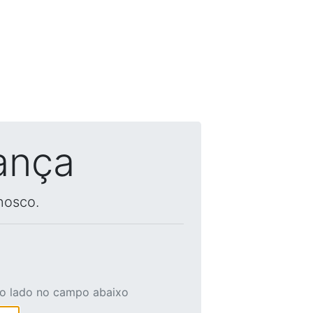
ança
nosco.
ao lado no campo abaixo